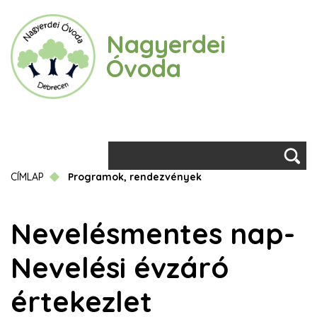
Ugrás
a
Nagyerdei
tartalomra
Óvoda
Keresés
Morzsa
CÍMLAP
Programok, rendezvények
Nevelésmentes nap-
Nevelési évzáró
értekezlet