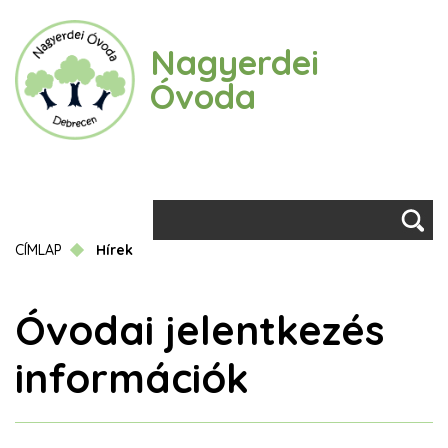
Ugrás
a
Nagyerdei
tartalomra
Óvoda
Keresés
Morzsa
CÍMLAP
Hírek
Óvodai jelentkezés
információk