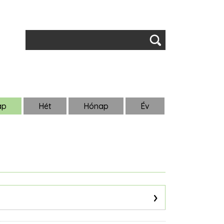
Keresés
ap
(aktív
Hét
Hónap
Év
fül)
›