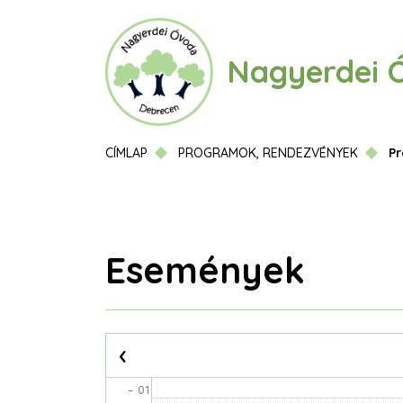
Ugrás
a
tartalomra
Nagyerdei 
Morzsa
CÍMLAP
PROGRAMOK, RENDEZVÉNYEK
P
Elsődleges
fülek
Események
Oldalszámozás
‹
– 01